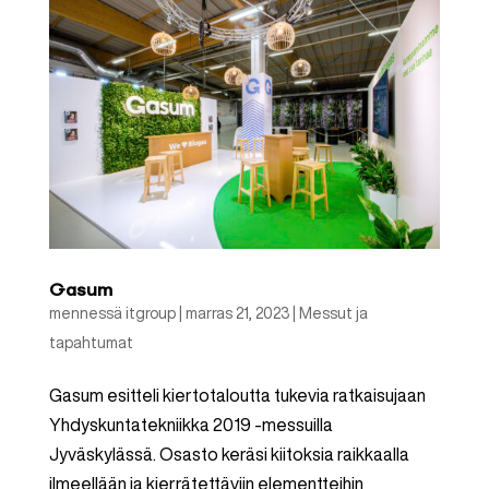
Gasum
mennessä
itgroup
|
marras 21, 2023
|
Messut ja
tapahtumat
Gasum esitteli kiertotaloutta tukevia ratkaisujaan
Yhdyskuntatekniikka 2019 -messuilla
Jyväskylässä. Osasto keräsi kiitoksia raikkaalla
ilmeellään ja kierrätettäviin elementteihin