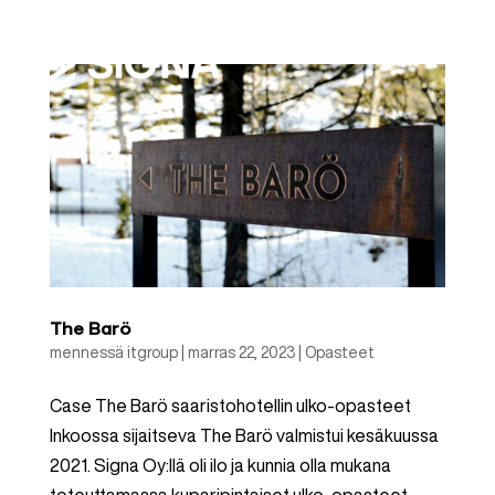
The Barö
mennessä
itgroup
|
marras 22, 2023
|
Opasteet
Case The Barö saaristohotellin ulko-opasteet
Inkoossa sijaitseva The Barö valmistui kesäkuussa
2021. Signa Oy:llä oli ilo ja kunnia olla mukana
toteuttamassa kuparipintaiset ulko-opasteet