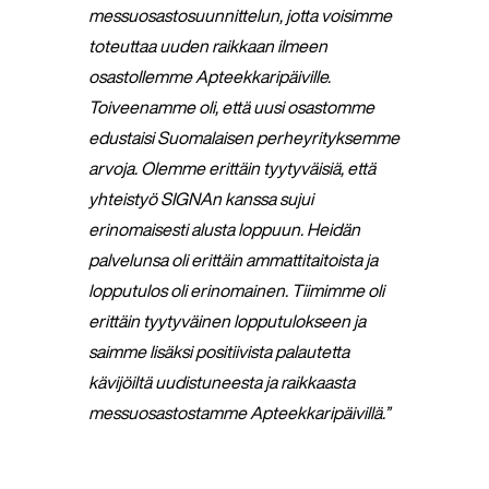
messuosastosuunnittelun, jotta voisimme
toteuttaa uuden raikkaan ilmeen
osastollemme Apteekkaripäiville.
Toiveenamme oli, että uusi osastomme
edustaisi Suomalaisen perheyrityksemme
arvoja. Olemme erittäin tyytyväisiä, että
yhteistyö SIGNAn kanssa sujui
erinomaisesti alusta loppuun. Heidän
palvelunsa oli erittäin ammattitaitoista ja
lopputulos oli erinomainen. Tiimimme oli
erittäin tyytyväinen lopputulokseen ja
saimme lisäksi positiivista palautetta
kävijöiltä uudistuneesta ja raikkaasta
messuosastostamme Apteekkaripäivillä.”