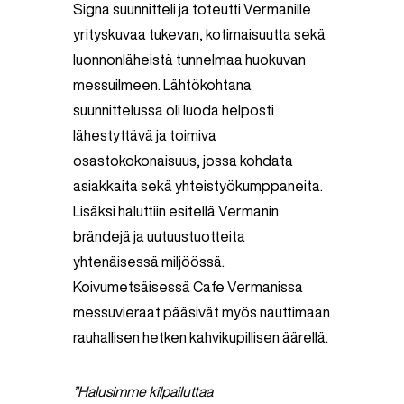
Signa suunnitteli ja toteutti Vermanille
yrityskuvaa tukevan, kotimaisuutta sekä
luonnonläheistä tunnelmaa huokuvan
messuilmeen. Lähtökohtana
suunnittelussa oli luoda helposti
lähestyttävä ja toimiva
osastokokonaisuus, jossa kohdata
asiakkaita sekä yhteistyökumppaneita.
Lisäksi haluttiin esitellä Vermanin
brändejä ja uutuustuotteita
yhtenäisessä miljöössä.
Koivumetsäisessä Cafe Vermanissa
messuvieraat pääsivät myös nauttimaan
rauhallisen hetken kahvikupillisen äärellä.
”Halusimme kilpailuttaa