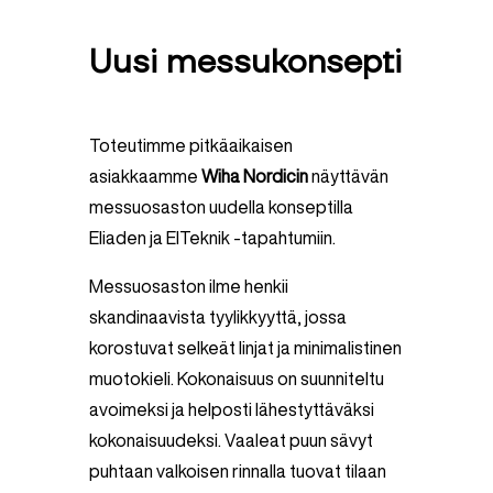
Uusi messukonsepti
Toteutimme pitkäaikaisen
asiakkaamme
Wiha Nordicin
näyttävän
messuosaston uudella konseptilla
Eliaden ja ElTeknik -tapahtumiin.
Messuosaston ilme henkii
skandinaavista tyylikkyyttä, jossa
korostuvat selkeät linjat ja minimalistinen
muotokieli. Kokonaisuus on suunniteltu
avoimeksi ja helposti lähestyttäväksi
kokonaisuudeksi. Vaaleat puun sävyt
puhtaan valkoisen rinnalla tuovat tilaan