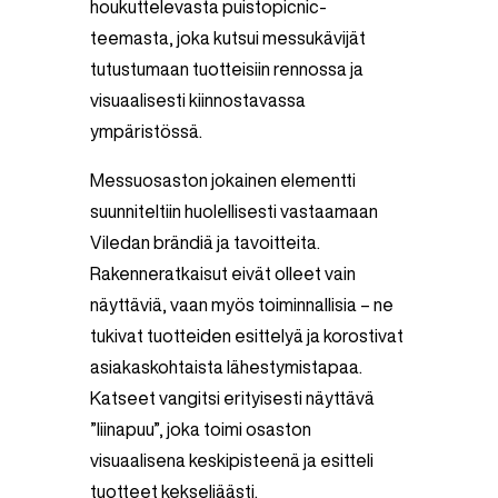
houkuttelevasta puistopicnic-
teemasta, joka kutsui messukävijät
tutustumaan tuotteisiin rennossa ja
visuaalisesti kiinnostavassa
ympäristössä.
Messuosaston jokainen elementti
suunniteltiin huolellisesti vastaamaan
Viledan brändiä ja tavoitteita.
Rakenneratkaisut eivät olleet vain
näyttäviä, vaan myös toiminnallisia – ne
tukivat tuotteiden esittelyä ja korostivat
asiakaskohtaista lähestymistapaa.
Katseet vangitsi erityisesti näyttävä
”liinapuu”, joka toimi osaston
visuaalisena keskipisteenä ja esitteli
tuotteet kekseliäästi.