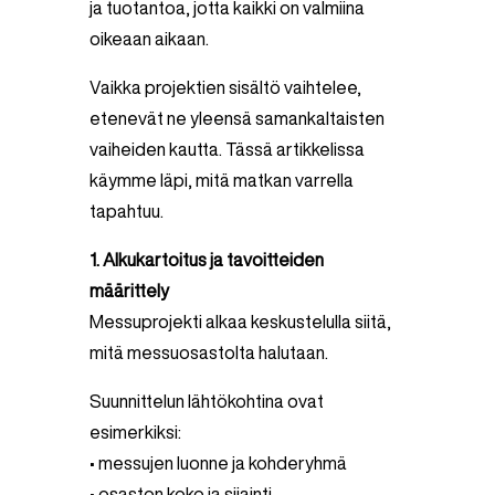
ja tuotantoa, jotta kaikki on valmiina
oikeaan aikaan.
Vaikka projektien sisältö vaihtelee,
etenevät ne yleensä samankaltaisten
vaiheiden kautta. Tässä artikkelissa
käymme läpi, mitä matkan varrella
tapahtuu.
1. Alkukartoitus ja tavoitteiden
määrittely
Messuprojekti alkaa keskustelulla siitä,
mitä messuosastolta halutaan.
Suunnittelun lähtökohtina ovat
esimerkiksi:
• messujen luonne ja kohderyhmä
• osaston koko ja sijainti