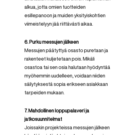
alkua, jotta omien tuotteiden
esillepanoon ja muiden yksityiskohtien
viimeistelyyn jää riittävästi aikaa.
6. Purku messujen jälkeen
Messujen päätyttyä osasto puretaan ja
rakenteet kuljetetaan pois. Mikäli
osastoa tai sen osia halutaan hyödyntää
myöhemmin uudelleen, voidaan niiden
säilytyksestä sopia erikseen asiakkaan
tarpeiden mukaan.
7. Mahdollinen loppupalaveri ja
jatkosuunnitelmat
Joissakin projekteissa messujen jälkeen