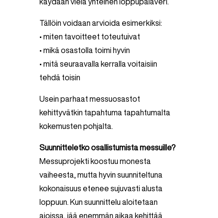
käydään vielä yhteinen loppupalaveri.
Tällöin voidaan arvioida esimerkiksi:
• miten tavoitteet toteutuivat
• mikä osastolla toimi hyvin
• mitä seuraavalla kerralla voitaisiin
tehdä toisin
Usein parhaat messuosastot
kehittyvätkin tapahtuma tapahtumalta
kokemusten pohjalta.
Suunnitteletko osallistumista messuille?
Messuprojekti koostuu monesta
vaiheesta, mutta hyvin suunniteltuna
kokonaisuus etenee sujuvasti alusta
loppuun. Kun suunnittelu aloitetaan
ajoissa, jää enemmän aikaa kehittää