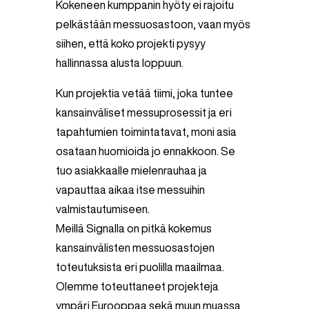
Kokeneen kumppanin hyöty ei rajoitu
pelkästään messuosastoon, vaan myös
siihen, että koko projekti pysyy
hallinnassa alusta loppuun.
Kun projektia vetää tiimi, joka tuntee
kansainväliset messuprosessit ja eri
tapahtumien toimintatavat, moni asia
osataan huomioida jo ennakkoon. Se
tuo asiakkaalle mielenrauhaa ja
vapauttaa aikaa itse messuihin
valmistautumiseen.
Meillä Signalla on pitkä kokemus
kansainvälisten messuosastojen
toteutuksista eri puolilla maailmaa.
Olemme toteuttaneet projekteja
ympäri Eurooppaa sekä muun muassa