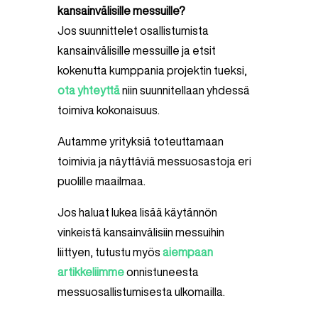
kansainvälisille messuille?
Jos suunnittelet osallistumista
kansainvälisille messuille ja etsit
kokenutta kumppania projektin tueksi,
ota yhteyttä
niin suunnitellaan yhdessä
toimiva kokonaisuus.
Autamme yrityksiä toteuttamaan
toimivia ja näyttäviä messuosastoja eri
puolille maailmaa.
Jos haluat lukea lisää käytännön
vinkeistä kansainvälisiin messuihin
liittyen, tutustu myös
aiempaan
artikkeliimme
onnistuneesta
messuosallistumisesta ulkomailla.