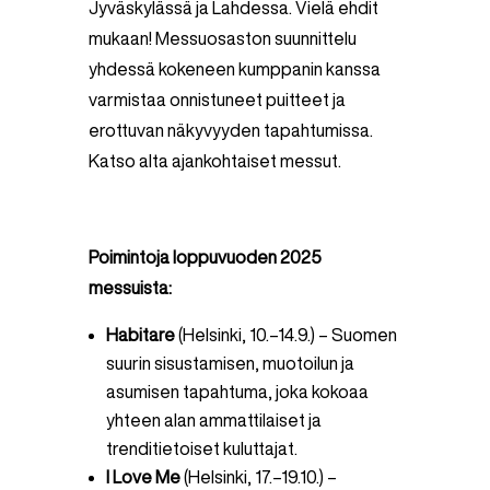
Jyväskylässä ja Lahdessa. Vielä ehdit
mukaan! Messuosaston suunnittelu
yhdessä kokeneen kumppanin kanssa
varmistaa onnistuneet puitteet ja
erottuvan näkyvyyden tapahtumissa.
Katso alta ajankohtaiset messut.
Poimintoja loppuvuoden 2025
messuista:
Habitare
(Helsinki, 10.–14.9.) – Suomen
suurin sisustamisen, muotoilun ja
asumisen tapahtuma, joka kokoaa
yhteen alan ammattilaiset ja
trenditietoiset kuluttajat.
I Love Me
(Helsinki, 17.–19.10.) –